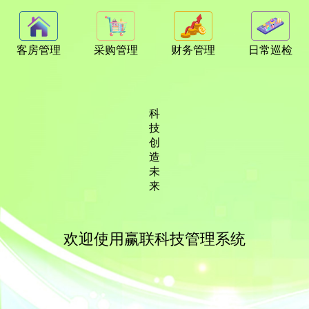
客房管理
采购管理
财务管理
日常巡检
科
技
创
造
未
来
欢迎使用赢联科技管理系统